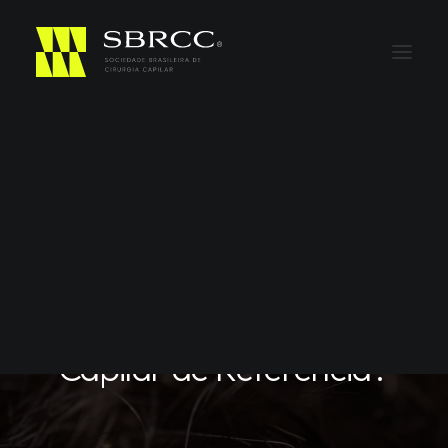
Em
Boas Práticas
Excelência na Prática: O
Que Torna um Cirurgião
Capilar de Referência?