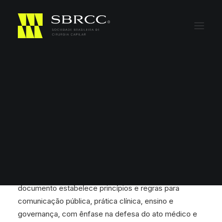
Código de Ética, Políticas e
Regulamentos
Preâmbulo
A SBRCC promove a prática ética, segura e baseada
em ciência da cirurgia capilar no Brasil. Este
documento estabelece princípios e regras para
comunicação pública, prática clínica, ensino e
governança, com ênfase na defesa do ato médico e