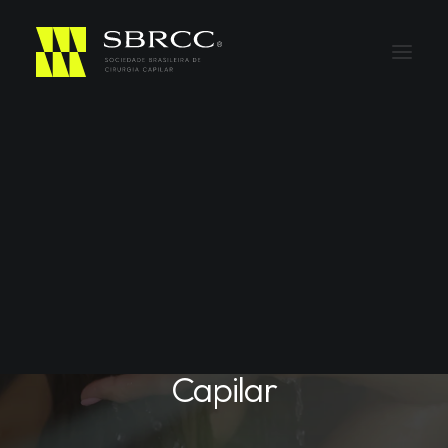
Em
Dicas
10 Hábitos Diários que
Podem Estar
Prejudicando a Saúde
Capilar