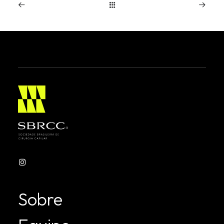
SBRCC realiza primeira Jornada
Científica Online entre 15 e 19 de
junho
Evento inédito reúne especialistas de diferentes
países em cinco noites de programação ao…
Leia mais
Sobre