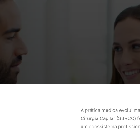
A prática médica evolui m
Cirurgia Capilar (SBRCC) f
um ecossistema profission