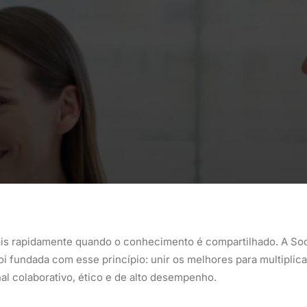
ais rapidamente quando o conhecimento é compartilhado. A Soc
oi fundada com esse princípio: unir os melhores para multiplic
al colaborativo, ético e de alto desempenho.