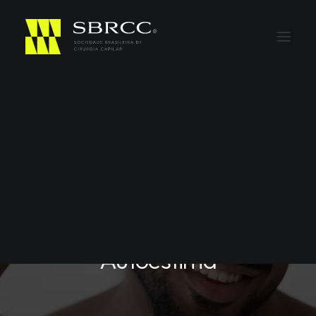
Em
Estética e Autoestima
A Influência dos Cabelos
na Imagem Pessoal e
Autoestima