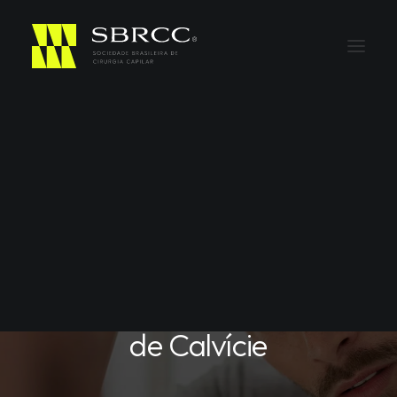
Em
Estética e Autoestima
Começou a Perder
Cabelo? Veja o Que
Fazer nos Primeiros Sinais
de Calvície