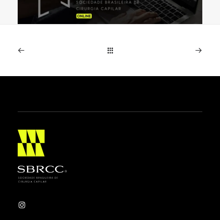
SBRCC realiza primeira Jornada
Científica Online entre 15 e 19 de
junho
Evento inédito reúne especialistas de diferentes
países em cinco noites de programação ao…
Leia mais