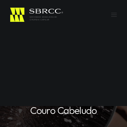
Em
Dermatologia Capilar
,
Saúde
Caspa, Seborreia ou
Psoríase? Como
Diferenciar Problemas no
Couro Cabeludo