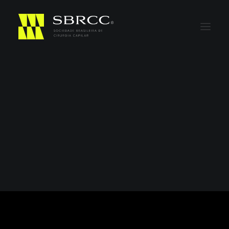
Em
Eventos e Lives
,
Eventos anteriores
Encontro dos membros
da SBRCC