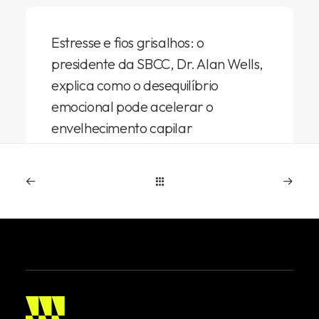
Estresse e fios grisalhos: o
presidente da SBCC, Dr. Alan Wells,
explica como o desequilíbrio
emocional pode acelerar o
envelhecimento capilar
A ciência por trás dos cabelos grisalhos A
recente reportagem da GQ Brasil destacou
um…
Leia mais